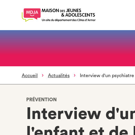
Aller
au
contenu
principal
Accueil
Actualités
Interview d'un psychiatre 
PRÉVENTION
Interview d'u
l'enfant et de