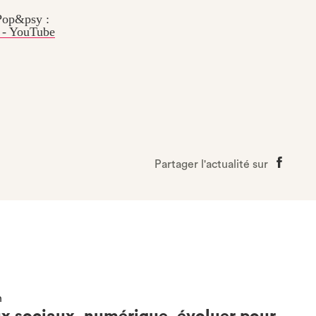
&psy :
y - YouTube
Partager l'actualité sur
Partage
sur
Faceboo
n
x sociaux, numérique, évoluer pour