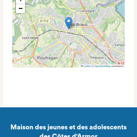
−
Leaflet
|
©
OpenStreetMap
contributors
Maison des jeunes et des adolescents
des Côtes d'Armor