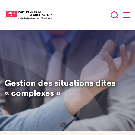
Aller
au
contenu
principal
Gestion des situations dites
« complexes »