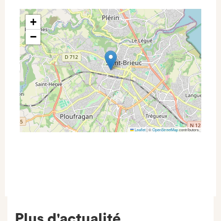
+
−
Leaflet
|
©
OpenStreetMap
contributors
Plus d'actualité